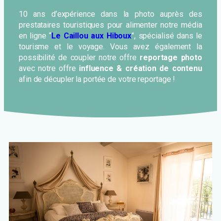
10 ans d’expérience dans la photo auprès des
prestataires touristiques pour alimenter notre média
en ligne “
Le Caillou aux Hiboux
”, spécialisé dans le
tourisme et le voyage. Vous avez également la
possibilité de coupler notre offre
reportage photo
avec notre offre
influence & création de contenu
afin de décupler la portée de votre reportage !